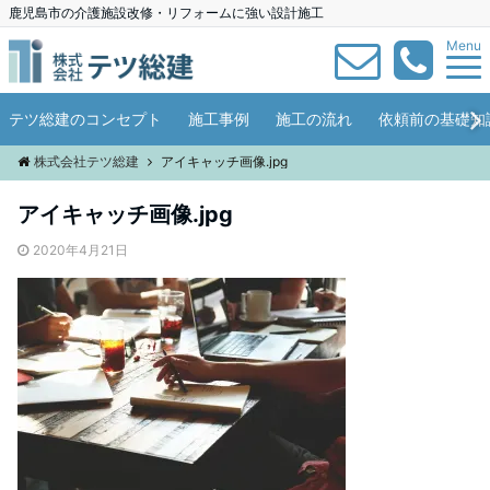
鹿児島市の介護施設改修・リフォームに強い設計施工
Menu
テツ総建のコンセプト
施工事例
施工の流れ
依頼前の基礎知
株式会社テツ総建
アイキャッチ画像.jpg
アイキャッチ画像.jpg
2020年4月21日