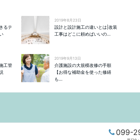
2019年8月23日
きるテ
設計と設計施工の違いとは|改装
い
工事はどこに頼めばいいの...
2019年9月13日
施工管
介護施設の大規模改修の手順
説
【お得な補助金を使った修繕
も...
099-2